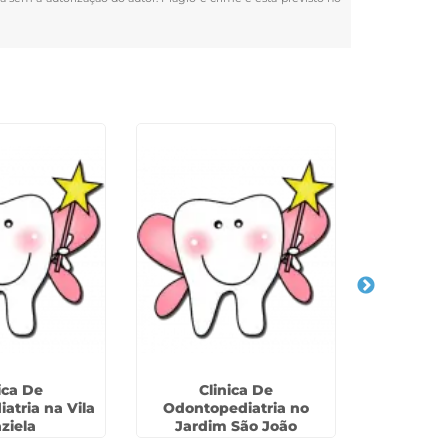
ica De
Clinica De
Dentista 
atria na Vila
Odontopediatria no
Conju
ziela
Jardim São João