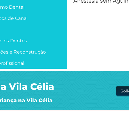
Anestesia sem Agulh
smo Dental
os de Canal
re os Dentes
ções e Reconstrução
rofissional
a Vila Célia
Sol
iança na Vila Célia