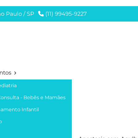
ão Paulo / SP
(11) 99495-9227
ntos
diatria
Consulta - Bebês e Mamães
amento Infantil
o