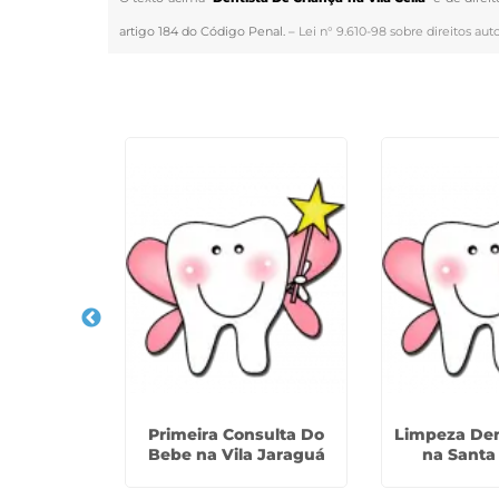
artigo 184 do Código Penal. –
Lei n° 9.610-98 sobre direitos auto
Veja Também
logica Para
Primeira Consulta Do
Limpeza Dent
 Jaguaré
Bebe na Vila Jaraguá
na Santa 