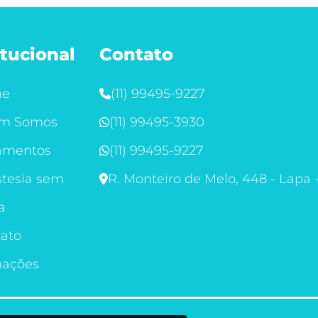
itucional
Contato
me
(11) 99495-9227
m Somos
(11) 99495-3930
amentos
(11) 99495-9227
tesia sem
R. Monteiro de Melo, 448 - Lapa 
a
ato
mações