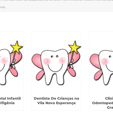
rais
.
al Infantil
Dentista De Crianças na
Clin
Ifigênia
Vila Nova Esperança
Odontopedi
Gra