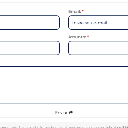
Email:
*
Assunto:
*
Enviar
to reservado. Sua reprodução, parcial ou total, mesmo citando nossos links, é proibi