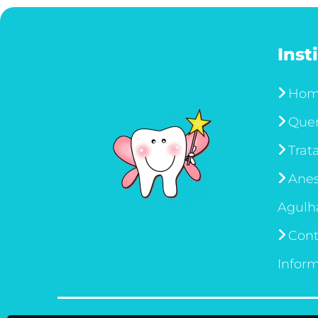
Inst
Ho
Que
Trat
Anes
Agulh
Cont
Infor