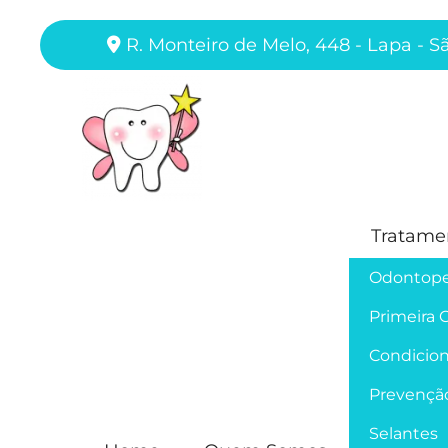
R. Monteiro de Melo, 448 - Lapa - S
Tratame
Odontope
Primeira 
Condicion
Prevençã
Selantes