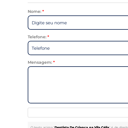
Nome:
*
Telefone:
*
Mensagem:
*
O texto acima "
Dentista De Criança na Vila Célia
" é de direi