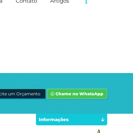
a
Contato
Artigos
icite um Orçamento
Chame no WhatsApp
Informações