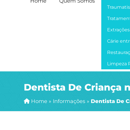
Home
Quem Somos
Traumati
Tratament
Extrações
Cárie ent
Restaura
Limpeza P
Dentista De Criança n
Home
»
Informações
»
Dentista De Cr