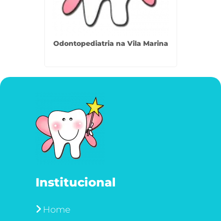
Crianças
Odontopediatria na Vila Marina
Traum
Institucional
Home