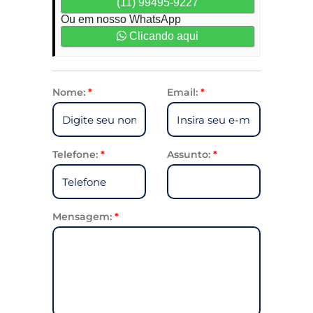
(11) 99495-9227
Ou em nosso WhatsApp
Clicando aqui
Nome:
*
Email:
*
Telefone:
*
Assunto:
*
Mensagem:
*