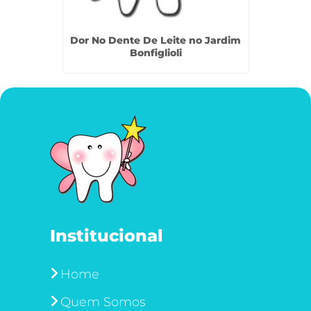
atria em
Dor No Dente De Leite no Jardim
Odont
Bonfiglioli
Institucional
Home
Quem Somos