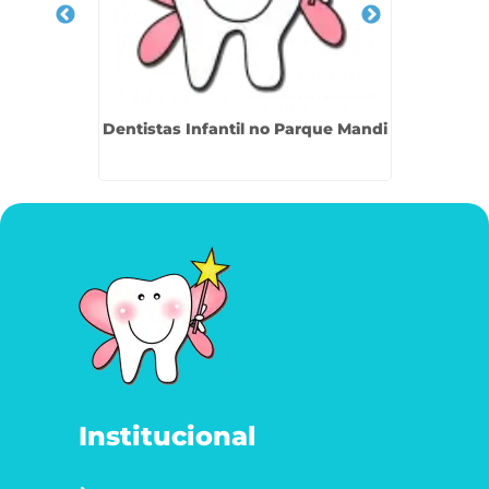
 Raposo
Dentistas Infantil no Parque Mandi
Denti
Institucional