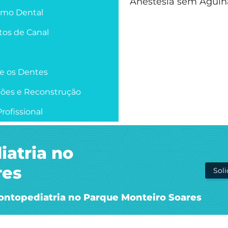
Anestesia sem Agulh
smo Dental
os de Canal
re os Dentes
ções e Reconstrução
rofissional
iatria no
res
Sol
ontopediatria no Parque Monteiro Soares