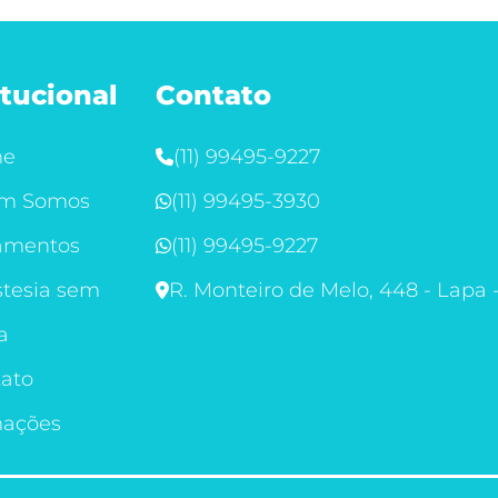
itucional
Contato
me
(11) 99495-9227
m Somos
(11) 99495-3930
amentos
(11) 99495-9227
tesia sem
R. Monteiro de Melo, 448 - Lapa 
a
ato
mações