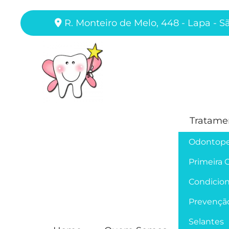
R. Monteiro de Melo, 448 - Lapa - S
Tratame
Odontope
Primeira 
Condicion
Prevençã
Selantes