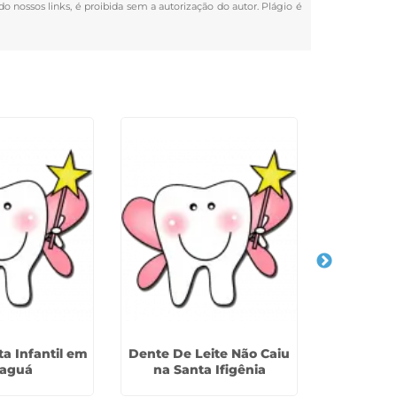
do nossos links, é proibida sem a autorização do autor. Plágio é
a Infantil em
Dente De Leite Não Caiu
Trau
raguá
na Santa Ifigênia
Odontoped