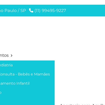
ão Paulo / SP
(11) 99495-9227
ntos
diatria
Consulta - Bebês e Mamães
amento Infantil
o