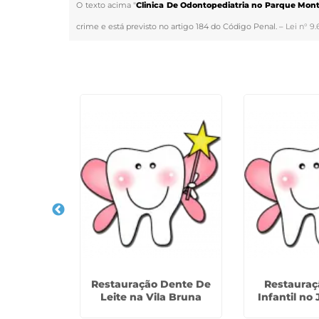
O texto acima "
Clinica De Odontopediatria no Parque Mont
crime e está previsto no artigo 184 do Código Penal. –
Lei n° 9.
Veja Também
iatria
Restauração Dente De
Restauraç
o Jardim
Leite na Vila Bruna
Infantil no 
ey