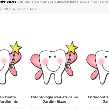
eiro Soares
" é de direito reservado. Sua reprodução, parcial ou total, mesmo citan
610-98 sobre direitos autorais
.
ão Dente
Odontologia Pediátrica no
Endodontist
Jardim Íris
Jardim Rizzo
Ja