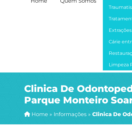
Home
Quem Somos
Traumati
Tratament
Extrações
Cárie ent
Restaura
Limpeza P
Clinica De Odontoped
Parque Monteiro Soa
Home
»
Informações
»
Clinica De Od