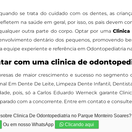
 quando se trata do cuidado com os dentes, as cria
refletem na saúde em geral, por isso, os pais devem con
qualquer outra parte do corpo. Optar por uma
Clinica
senvolvimento dentário dos pequenos, promovendo bem
ma equipe experiente e referência em Odontopediatria na
ntar com uma clinica de odontopedi
esas de maior crescimento e sucesso no segmento de O
al Em Dente De Leite, Limpeza Dente Infantil, Dentista
idade, pois, só a Carlos Eduardo Werneck garante Cli
arado com a concorrente. Entre em contato e consulte
 sobre Clinica De Odontopediatria no Parque Monteiro Soares?
Ou em nosso WhatsApp
Clicando aqui