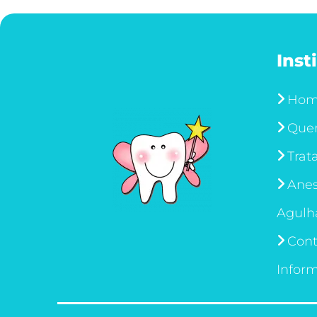
Inst
Ho
Que
Trat
Anes
Agulh
Cont
Infor