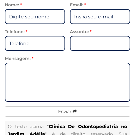
Nome:
*
Email:
*
Telefone:
*
Assunto:
*
Mensagem:
*
Enviar
O texto acima "
Clinica De Odontopediatria no
Jardim Adélia
" é de direito reservado. Sua