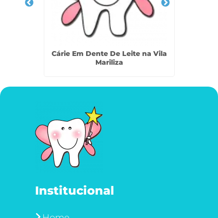
 na Vila
Cárie Em Dente De Leite na Vila
Odont
Mariliza
Institucional
Home