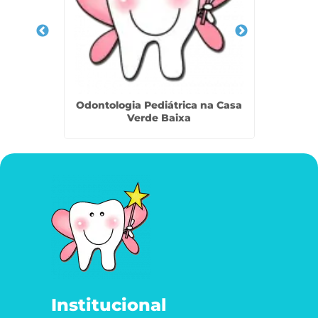
na Vila
Odontologia Pediátrica na Casa
Trauma
Verde Baixa
Institucional